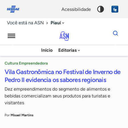
Fale
Acessibilidade
conosco
0
acessibilidade
9
Piauí
Você está na ASN
Dados
para
busca
Agência
Início
Editorias
Palavra
Sebrae
chave
de
Cultura Empreendedora
Vila Gastronômica no Festival de Inverno de
Notícias
Pedro II evidencia os sabores regionais
Dez empreendimentos do segmento de alimentos e
bebidas comercializam seus produtos para turistas e
visitantes
Por
Misael Martins