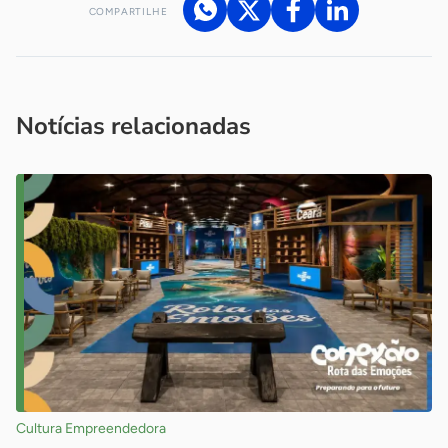
COMPARTILHE
Acesse nossos canais de atendimento
Ficou com alguma dúvida?
.
Se
você é um profissional da imprensa, entre em contato pelo
imprensa@sebrae.com.br
fale com a ASN em cada UF
ou
Notícias relacionadas
Cultura Empreendedora