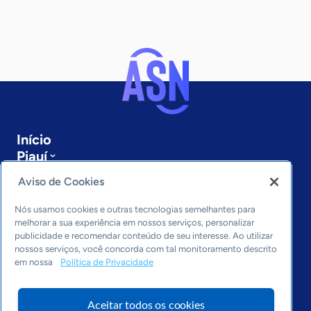
Início
Piauí
Sobre a ASN
Aviso de Cookies
Últimas notícias
Entre em contato
Nós usamos cookies e outras tecnologias semelhantes para
Editorias
melhorar a sua experiência em nossos serviços, personalizar
publicidade e recomendar conteúdo de seu interesse. Ao utilizar
Economia & Política
nossos serviços, você concorda com tal monitoramento descrito
em nossa
Política de Privacidade
Inovação & Tecnologia
Cultura empreendedora
Dados
Aceitar todos os cookies