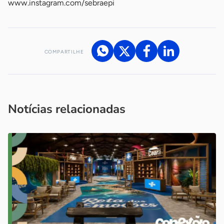
www.instagram.com/sebraepi
COMPARTILHE
Acesse nossos canais de atendimento
Ficou com alguma dúvida?
.
Se
você é um profissional da imprensa, entre em contato pelo
imprensa@sebrae.com.br
fale com a ASN em cada UF
ou
Notícias relacionadas