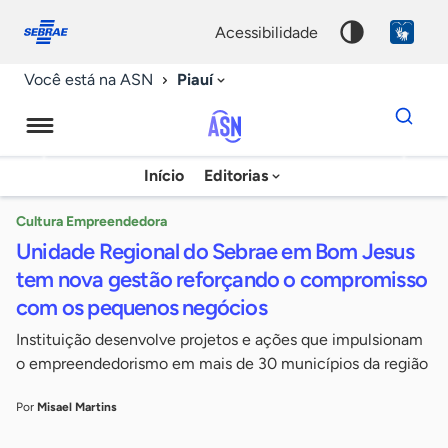
Fale
Acessibilidade
conosco
0
acessibilidade
9
Piauí
Você está na ASN
Dados
para
busca
Agência
Início
Editorias
Palavra
Sebrae
chave
de
Cultura Empreendedora
Unidade Regional do Sebrae em Bom Jesus
Notícias
tem nova gestão reforçando o compromisso
com os pequenos negócios
Instituição desenvolve projetos e ações que impulsionam
o empreendedorismo em mais de 30 municípios da região
Por
Misael Martins