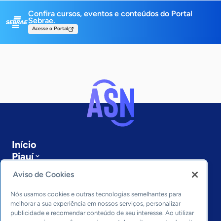
Confira cursos, eventos e conteúdos do Portal
Sebrae.
Acesse o Portal
Início
Piauí
Sobre a ASN
Aviso de Cookies
Últimas notícias
Entre em contato
Nós usamos cookies e outras tecnologias semelhantes para
Editorias
melhorar a sua experiência em nossos serviços, personalizar
publicidade e recomendar conteúdo de seu interesse. Ao utilizar