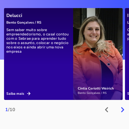
Delucci
Bento Gonçalves / RS
L
Sem saber muito sobre
empreendedorismo, o casal contou
com o Sebrae para aprender tudo
sobre o assunto, colocar o negócio
nos eixos e ainda abrir uma nova
empresa
Cíntia Ceriotti Weirich
Bento Gonçalves / RS
Saiba mais
1
/10