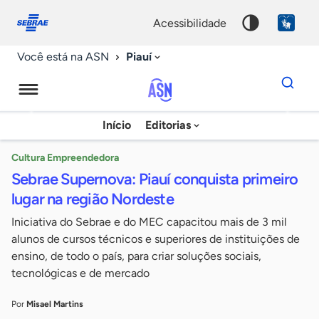
Fale
Acessibilidade
conosco
0
acessibilidade
9
Piauí
Você está na ASN
Dados
para
busca
Agência
Início
Editorias
Palavra
Sebrae
chave
de
Cultura Empreendedora
Sebrae Supernova: Piauí conquista primeiro
Notícias
lugar na região Nordeste
Iniciativa do Sebrae e do MEC capacitou mais de 3 mil
alunos de cursos técnicos e superiores de instituições de
ensino, de todo o país, para criar soluções sociais,
tecnológicas e de mercado
Por
Misael Martins