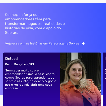
Conheça a força que
empreendedores têm para
transformar negócios, realidades e
histórias de vida, com o apoio do
Sebrae.
Veja essa e mais histórias em Personagens Sebrae
Delucci
Bento Gonçalves / RS
L
Sem saber muito sobre
empreendedorismo, o casal contou
com o Sebrae para aprender tudo
sobre o assunto, colocar o negócio
nos eixos e ainda abrir uma nova
empresa