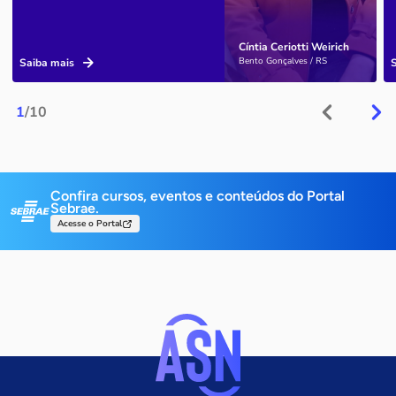
Cíntia Ceriotti Weirich
Bento Gonçalves / RS
Saiba mais
1
/10
Confira cursos, eventos e conteúdos do Portal
Sebrae.
Acesse o Portal