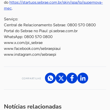
do
https://startups.sebrae.com.br/skin/spa/lp/supernova-
mec
.
Serviço:
Central de Relacionamento Sebrae: 0800 570 0800
Portal do Sebrae no Piauí: pi.sebrae.com.br
WhatsApp: 0800 570 0800
www.x.com/pi_sebrae
www.facebook.com/sebraepiaui
www.instagram.com/sebraepi
COMPARTILHE
Acesse nossos canais de atendimento
Ficou com alguma dúvida?
.
Se
você é um profissional da imprensa, entre em contato pelo
imprensa@sebrae.com.br
fale com a ASN em cada UF
ou
Notícias relacionadas