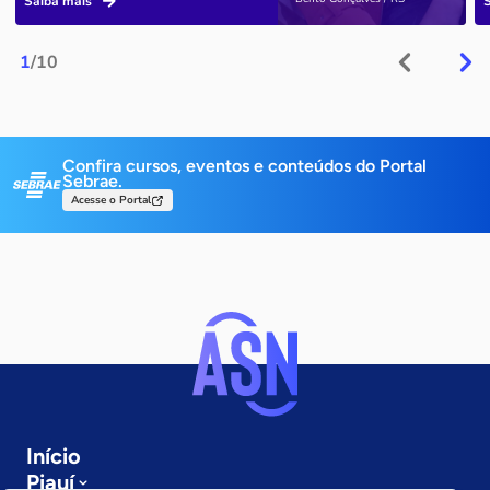
Saiba mais
1
/10
Confira cursos, eventos e conteúdos do Portal
Sebrae.
Acesse o Portal
Início
Piauí