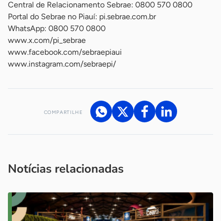
Central de Relacionamento Sebrae: 0800 570 0800
Portal do Sebrae no Piauí: pi.sebrae.com.br
WhatsApp: 0800 570 0800
www.x.com/pi_sebrae
www.facebook.com/sebraepiaui
www.instagram.com/sebraepi/
COMPARTILHE
Acesse nossos canais de atendimento
Ficou com alguma dúvida?
.
Se
você é um profissional da imprensa, entre em contato pelo
imprensa@sebrae.com.br
fale com a ASN em cada UF
ou
Notícias relacionadas