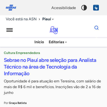
Fale
Acessibilidade
conosco
0
acessibilidade
9
Piauí
Você está na ASN
Dados
para
busca
Agência
Início
Editorias
Palavra
Sebrae
chave
de
Cultura Empreendedora
Sebrae no Piauí abre seleção para Analista
Notícias
Técnico na área de Tecnologia da
Informação
Oportunidade é para atuação em Teresina, com salário de
mais de R$ 6 mil e benefícios. Inscrições vão de 2 a 16 de
junho
Por
Graça Batista