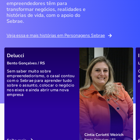
empreendedores têm para
transformar negócios, realidades e
histórias de vida, com o apoio do
Sebrae.
Veja essa e mais histórias em Personagens Sebrae
Delucci
Bento Gonçalves / RS
L
Sem saber muito sobre
empreendedorismo, o casal contou
com o Sebrae para aprender tudo
sobre o assunto, colocar o negócio
nos eixos e ainda abrir uma nova
empresa
Cíntia Ceriotti Weirich
Bento Gonçalves / RS