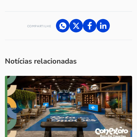
COMPARTILHE
Acesse nossos canais de atendimento
Ficou com alguma dúvida?
.
Se
você é um profissional da imprensa, entre em contato pelo
imprensa@sebrae.com.br
fale com a ASN em cada UF
ou
Notícias relacionadas