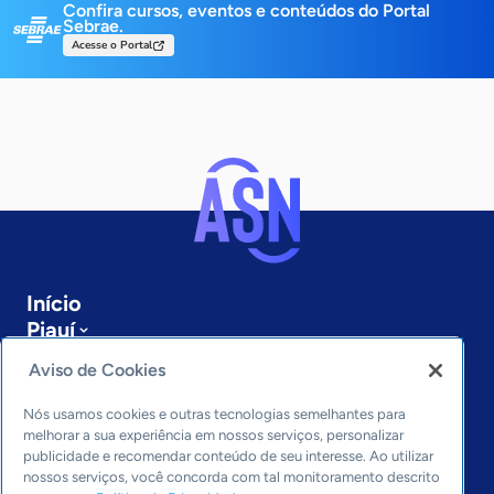
Confira cursos, eventos e conteúdos do Portal
Sebrae.
Acesse o Portal
Início
Piauí
Sobre a ASN
Aviso de Cookies
Últimas notícias
Entre em contato
Nós usamos cookies e outras tecnologias semelhantes para
Editorias
melhorar a sua experiência em nossos serviços, personalizar
publicidade e recomendar conteúdo de seu interesse. Ao utilizar
Economia & Política
nossos serviços, você concorda com tal monitoramento descrito