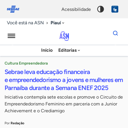
Fale
Acessibilidade
conosco
0
acessibilidade
9
Piauí
Você está na ASN
Dados
para
busca
Agência
Início
Editorias
Palavra
Sebrae
chave
de
Cultura Empreendedora
Sebrae leva educação financeira
Notícias
e empreendedorismo a jovens e mulheres em
Parnaíba durante a Semana ENEF 2025
Iniciativa contempla sete escolas e promove o Circuito de
Empreendedorismo Feminino em parceria com a Junior
Achievement e o Crediamigo
Por
Redação