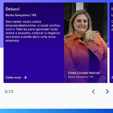
Delucci
Bento Gonçalves / RS
L
Sem saber muito sobre
empreendedorismo, o casal contou
com o Sebrae para aprender tudo
sobre o assunto, colocar o negócio
nos eixos e ainda abrir uma nova
empresa
Cíntia Ceriotti Weirich
Bento Gonçalves / RS
Saiba mais
1
/10