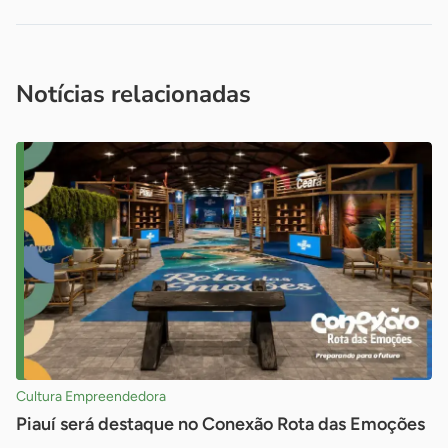
Acesse nossos canais de atendimento
Ficou com alguma dúvida?
.
Se
você é um profissional da imprensa, entre em contato pelo
imprensa@sebrae.com.br
fale com a ASN em cada UF
ou
Notícias relacionadas
Cultura Empreendedora
Piauí será destaque no Conexão Rota das Emoções