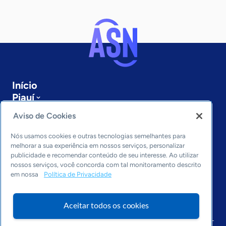
Início
Piauí
Sobre a ASN
Aviso de Cookies
Últimas notícias
Entre em contato
Nós usamos cookies e outras tecnologias semelhantes para
Editorias
melhorar a sua experiência em nossos serviços, personalizar
publicidade e recomendar conteúdo de seu interesse. Ao utilizar
Economia & Política
nossos serviços, você concorda com tal monitoramento descrito
em nossa
Política de Privacidade
Inovação & Tecnologia
Cultura empreendedora
Dados
Aceitar todos os cookies
Arquivo