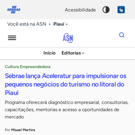
Fale
Acessibilidade
conosco
0
acessibilidade
9
Piauí
Você está na ASN
Dados
para
busca
Agência
Início
Editorias
Palavra
Sebrae
chave
de
Cultura Empreendedora
Sebrae lança Aceleratur para impulsionar os
Notícias
pequenos negócios do turismo no litoral do
Piauí
Programa oferecerá diagnóstico empresarial, consultorias,
capacitações, mentorias e acesso a oportunidades de
mercado
Por
Misael Martins