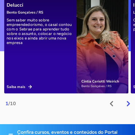
Delucci
Bento Gonçalves / RS
L
Sem saber muito sobre
empreendedorismo, o casal contou
com o Sebrae para aprender tudo
sobre o assunto, colocar o negócio
nos eixos e ainda abrir uma nova
empresa
Cíntia Ceriotti Weirich
Bento Gonçalves / RS
Saiba mais
1
/10
Confira cursos, eventos e conteúdos do Portal