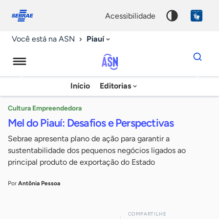
Fale
Acessibilidade
conosco
0
acessibilidade
9
Piauí
Você está na ASN
Dados
para
busca
Agência
Início
Editorias
Palavra
Sebrae
chave
de
Cultura Empreendedora
Mel do Piauí: Desafios e Perspectivas
Notícias
Sebrae apresenta plano de ação para garantir a
sustentabilidade dos pequenos negócios ligados ao
principal produto de exportação do Estado
Por
Antônia Pessoa
COMPARTILHE