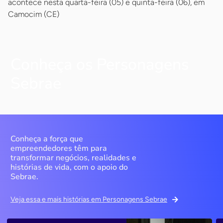
acontece nesta quarta-feira (05) e quinta-feira (06), em
Camocim (CE)
Conheça os Personagens
Sebrae
Conheça a força que
empreendedores têm para
transformar negócios, realidades e
histórias de vida, com o apoio do
Sebrae.
Veja essa e mais histórias em Personagens Sebrae