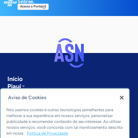
Sebrae.
Acesse o Portal
Início
Piauí
Sobre a ASN
Aviso de Cookies
Últimas notícias
Entre em contato
Nós usamos cookies e outras tecnologias semelhantes para
Editorias
melhorar a sua experiência em nossos serviços, personalizar
publicidade e recomendar conteúdo de seu interesse. Ao utilizar
Economia & Política
nossos serviços, você concorda com tal monitoramento descrito
em nossa
Política de Privacidade
Inovação & Tecnologia