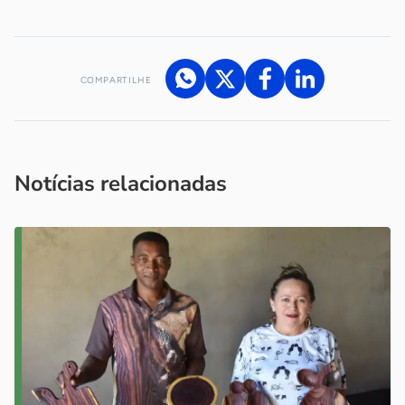
COMPARTILHE
Acesse nossos canais de atendimento
Ficou com alguma dúvida?
.
Se
você é um profissional da imprensa, entre em contato pelo
imprensa@sebrae.com.br
fale com a ASN em cada UF
ou
Notícias relacionadas