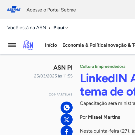
Fale
Acessibilidade
conosco
0
Acesse o Portal Sebrae
9
Piauí
Você está na ASN
Início
Economia & Política
Inovação & T
Agência
Sebrae
ASN PI
Cultura Empreendedora
de
LinkedIN 
25/03/2025 às 11:55
Notícias
tema de o
COMPARTILHE
Capacitação será ministra
Por
Misael Martins
Nesta quinta-feira (27), 