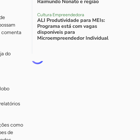
Raimundo Nonato e região
Cultura Empreendedora
 de
ALI Produtividade para MEIs:
 possam
Programa está com vagas
disponíveis para
”, comenta
Microempreendedor Individual
ja do
Globo
elatórios
uições como
pes de
redes