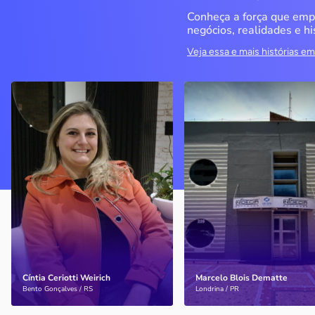
Conheça a força que emp
negócios, realidades e hi
Veja essa e mais histórias 
Delucci
Infoecia Software
Ltda
Bento Gonçalves / RS
Londrina / PR
Sem saber muito sobre
empreendedorismo, o casal
Com mais de 20 anos de
contou com o Sebrae para
mercado, o empresário
aprender tudo sobre o
contou com o Sebrae para
assunto, colocar o negócio
crescimento do negócio
nos eixos e ainda abrir uma
nova empresa
Cíntia Ceriotti Weirich
Marcelo Blois Dematte
Saiba mais
Saiba mais
Bento Gonçalves / RS
Londrina / PR