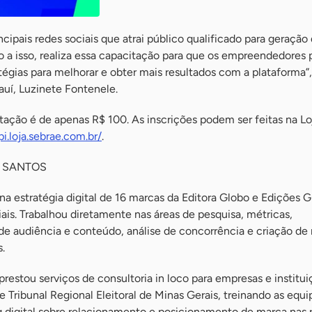
cipais redes sociais que atrai público qualificado para geração
o a isso, realiza essa capacitação para que os empreendedores
tégias para melhorar e obter mais resultados com a plataforma
iauí, Luzinete Fontenele.
ação é de apenas R$ 100. As inscrições podem ser feitas na Lo
pi.loja.sebrae.com.br/
.
O SANTOS
 na estratégia digital de 16 marcas da Editora Globo e Edições 
is. Trabalhou diretamente nas áreas de pesquisa, métricas,
 audiência e conteúdo, análise de concorrência e criação de r
.
prestou serviços de consultoria in loco para empresas e instit
Tribunal Regional Eleitoral de Minas Gerais, treinando as equi
digital sobre relacionamento e posicionamento de marca nas 