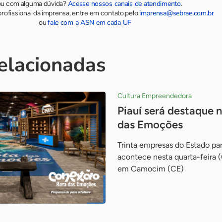
Acesse nossos canais de atendimento
ou com alguma dúvida?
.
imprensa@sebrae.com.br
rofissional da imprensa, entre em contato pelo
fale com a ASN em cada UF
ou
relacionadas
Cultura Empreendedora
Piauí será destaque
das Emoções
Trinta empresas do Estado pa
acontece nesta quarta-feira (
em Camocim (CE)