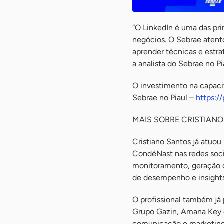
“O LinkedIn é uma das prin
negócios. O Sebrae atent
aprender técnicas e estra
a analista do Sebrae no P
O investimento na capacit
Sebrae no Piauí –
https://
MAIS SOBRE CRISTIAN
Cristiano Santos já atuou
CondéNast nas redes socia
monitoramento, geração de
de desempenho e insights
O profissional também já 
Grupo Gazin, Amana Key e 
comunicação e marketing 