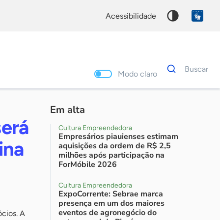
acessibilidade
Dados
Buscar
para
Modo claro
busca
Palavra
chave
Em alta
será
Cultura Empreendedora
Empresários piauienses estimam
ina
aquisições da ordem de R$ 2,5
milhões após participação na
ForMóbile 2026
Cultura Empreendedora
ExpoCorrente: Sebrae marca
presença em um dos maiores
eventos de agronegócio do
ócios. A