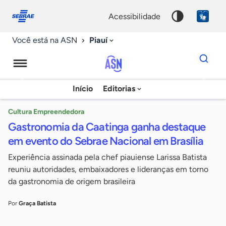
Fale
Acessibilidade
conosco
0
acessibilidade
9
Piauí
Você está na ASN
Dados
para
busca
Agência
Início
Editorias
Palavra
Sebrae
chave
de
Cultura Empreendedora
Gastronomia da Caatinga ganha destaque
Notícias
em evento do Sebrae Nacional em Brasília
Experiência assinada pela chef piauiense Larissa Batista
reuniu autoridades, embaixadores e lideranças em torno
da gastronomia de origem brasileira
Por
Graça Batista