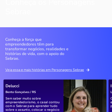
Conheça os Personagens
Sebrae
Conheça a força que
empreendedores têm para
transformar negócios, realidades e
histórias de vida, com o apoio do
Sebrae.
Veja essa e mais histórias em Personagens Sebrae
Delucci
Bento Gonçalves / RS
L
Sem saber muito sobre
empreendedorismo, o casal contou
com o Sebrae para aprender tudo
sobre o assunto, colocar o negócio