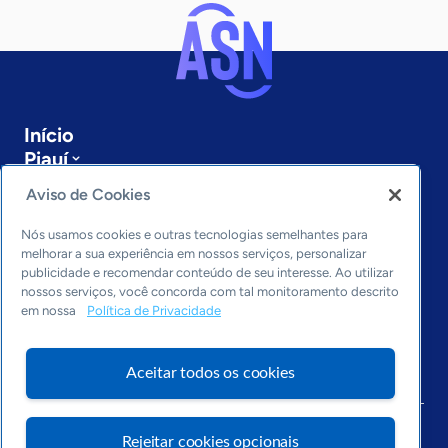
Início
Piauí
Sobre a ASN
Aviso de Cookies
Últimas notícias
Entre em contato
Nós usamos cookies e outras tecnologias semelhantes para
Editorias
melhorar a sua experiência em nossos serviços, personalizar
publicidade e recomendar conteúdo de seu interesse. Ao utilizar
Economia & Política
nossos serviços, você concorda com tal monitoramento descrito
em nossa
Política de Privacidade
Inovação & Tecnologia
Cultura empreendedora
Dados
Aceitar todos os cookies
Arquivo
Rejeitar cookies opcionais