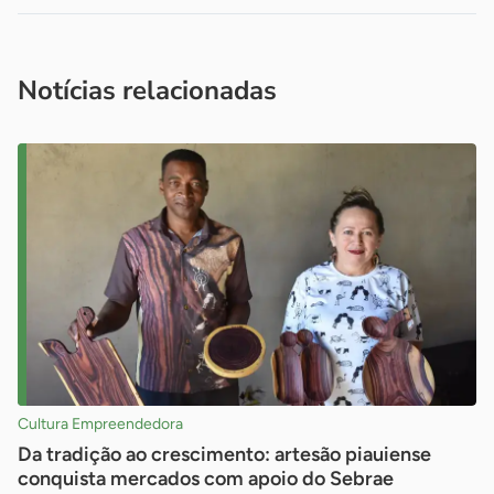
Acesse nossos canais de atendimento
Ficou com alguma dúvida?
.
Se
você é um profissional da imprensa, entre em contato pelo
imprensa@sebrae.com.br
fale com a ASN em cada UF
ou
Notícias relacionadas
Cultura Empreendedora
Da tradição ao crescimento: artesão piauiense
conquista mercados com apoio do Sebrae