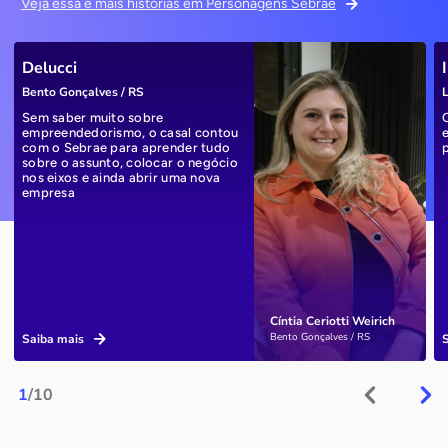
Veja essa e mais histórias em Personagens Sebrae
Delucci
Bento Gonçalves / RS
L
Sem saber muito sobre
empreendedorismo, o casal contou
com o Sebrae para aprender tudo
sobre o assunto, colocar o negócio
nos eixos e ainda abrir uma nova
empresa
Cíntia Ceriotti Weirich
Bento Gonçalves / RS
Saiba mais
1
/10