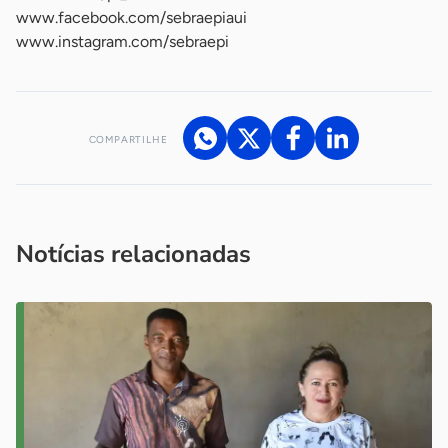
www.facebook.com/sebraepiaui
www.instagram.com/sebraepi
COMPARTILHE
Acesse nossos canais de atendimento
Ficou com alguma dúvida?
.
Se
você é um profissional da imprensa, entre em contato pelo
imprensa@sebrae.com.br
fale com a ASN em cada UF
ou
Notícias relacionadas