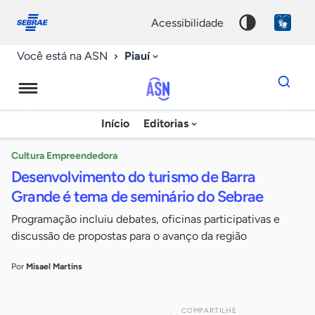
Fale
Acessibilidade
conosco
0
acessibilidade
9
Piauí
Você está na ASN
Dados
para
busca
Agência
Início
Editorias
Palavra
Sebrae
chave
de
Cultura Empreendedora
Desenvolvimento do turismo de Barra
Notícias
Grande é tema de seminário do Sebrae
Programação incluiu debates, oficinas participativas e
discussão de propostas para o avanço da região
Por
Misael Martins
COMPARTILHE