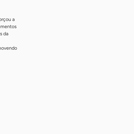
orçou a
dimentos
s da
omovendo