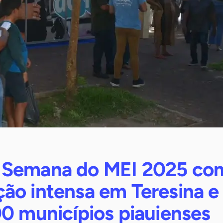
 Semana do MEI 2025 co
ão intensa em Teresina e
00 municípios piauienses