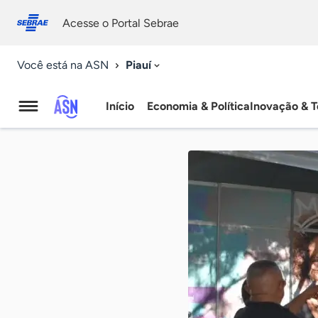
Fale
Acessibilidade
conosco
0
Acesse o Portal Sebrae
9
Piauí
Você está na ASN
Início
Economia & Política
Inovação & T
Agência
Sebrae
de
Notícias