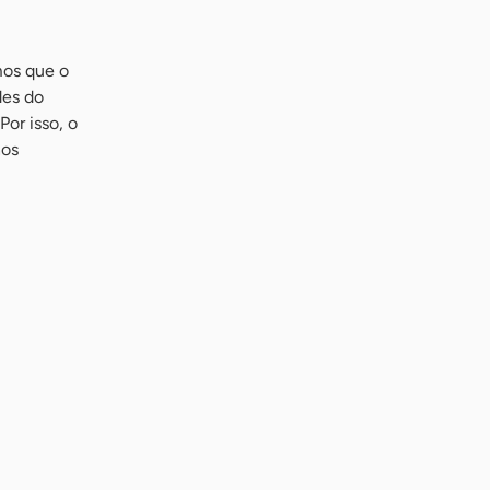
mos que o
des do
or isso, o
hos