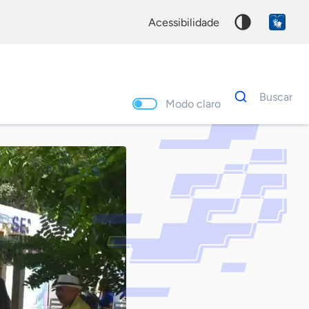
acessibilidade
Dados
Buscar
para
Modo claro
busca
Palavra
chave