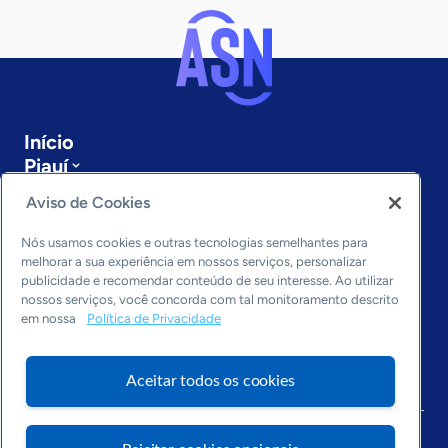
Início
Piauí
Sobre a ASN
Aviso de Cookies
Últimas notícias
Entre em contato
Nós usamos cookies e outras tecnologias semelhantes para
Editorias
melhorar a sua experiência em nossos serviços, personalizar
publicidade e recomendar conteúdo de seu interesse. Ao utilizar
Economia & Política
nossos serviços, você concorda com tal monitoramento descrito
em nossa
Política de Privacidade
Inovação & Tecnologia
Cultura empreendedora
Dados
Aceitar todos os cookies
Arquivo