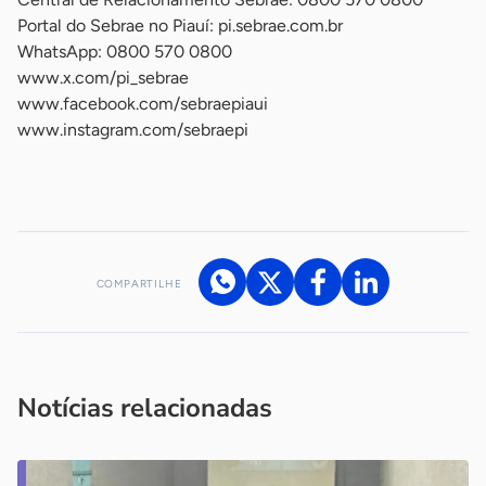
Portal do Sebrae no Piauí: pi.sebrae.com.br
WhatsApp: 0800 570 0800
www.x.com/pi_sebrae
www.facebook.com/sebraepiaui
www.instagram.com/sebraepi
-
COMPARTILHE
Acesse nossos canais de atendimento
Ficou com alguma dúvida?
.
Se
você é um profissional da imprensa, entre em contato pelo
imprensa@sebrae.com.br
fale com a ASN em cada UF
ou
Notícias relacionadas