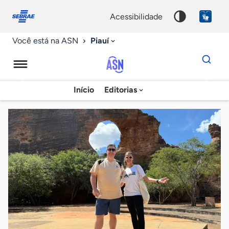
Fale
Acessibilidade
conosco
0
acessibilidade
9
Piauí
Você está na ASN
Dados
para
busca
Agência
Início
Editorias
Palavra
Sebrae
chave
de
Notícias