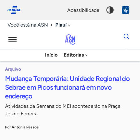
Fale
Acessibilidade
conosco
0
acessibilidade
9
Piauí
Você está na ASN
Dados
para
busca
Agência
Início
Editorias
Palavra
Sebrae
chave
de
Arquivo
Mudança Temporária: Unidade Regional do
Notícias
Sebrae em Picos funcionará em novo
endereço
Atividades da Semana do MEI acontecerão na Praça
Josino Ferreira
Por
Antônia Pessoa