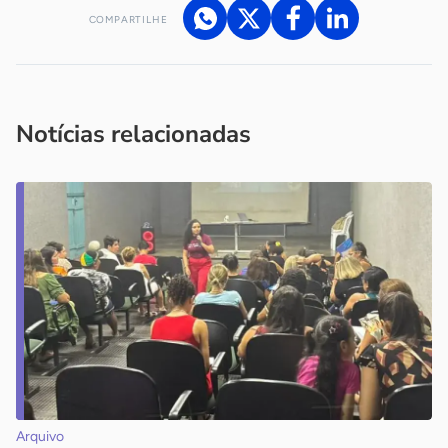
COMPARTILHE
Acesse nossos canais de atendimento
Ficou com alguma dúvida?
.
Se
você é um profissional da imprensa, entre em contato pelo
imprensa@sebrae.com.br
fale com a ASN em cada UF
ou
Notícias relacionadas
Arquivo