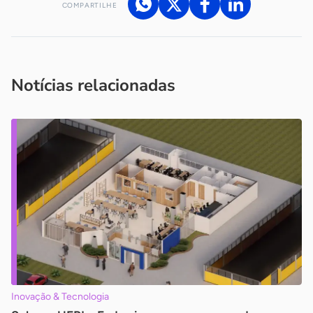
COMPARTILHE
Acesse nossos canais de atendimento
Ficou com alguma dúvida?
.
Se
você é um profissional da imprensa, entre em contato pelo
imprensa@sebrae.com.br
fale com a ASN em cada UF
ou
Notícias relacionadas
Inovação & Tecnologia