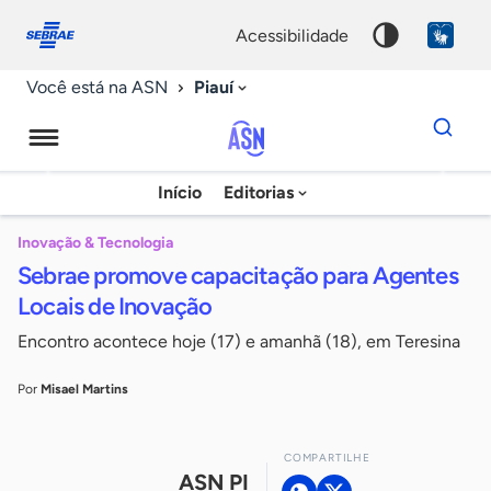
Fale
Acessibilidade
conosco
0
acessibilidade
9
Piauí
Você está na ASN
Dados
para
busca
Agência
Início
Editorias
Palavra
Sebrae
chave
de
Inovação & Tecnologia
Sebrae promove capacitação para Agentes
Notícias
Locais de Inovação
Encontro acontece hoje (17) e amanhã (18), em Teresina
Por
Misael Martins
COMPARTILHE
ASN PI