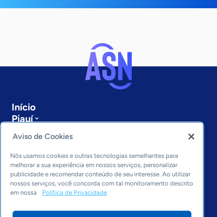
Início
Piauí
Sobre a ASN
Aviso de Cookies
Últimas notícias
Entre em contato
Nós usamos cookies e outras tecnologias semelhantes para
Editorias
melhorar a sua experiência em nossos serviços, personalizar
publicidade e recomendar conteúdo de seu interesse. Ao utilizar
Economia & Política
nossos serviços, você concorda com tal monitoramento descrito
em nossa
Política de Privacidade
Inovação & Tecnologia
Cultura empreendedora