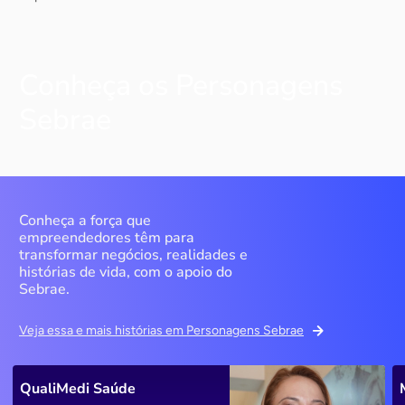
Conheça os Personagens
Sebrae
Conheça a força que
empreendedores têm para
transformar negócios, realidades e
histórias de vida, com o apoio do
Sebrae.
Veja essa e mais histórias em Personagens Sebrae
QualiMedi Saúde