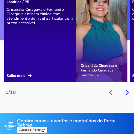
Londrina / PR
P
Crisanália Cinagava e Fernando
Cinagava abriram clínica com
atendimento de nível particular com
preço acessível
Crisanália Cinagava e
Fernando Cinagava
Londrina / PR
Saiba mais
1
/10
Confira cursos, eventos e conteúdos do Portal
Sebrae.
Acesse o Portal