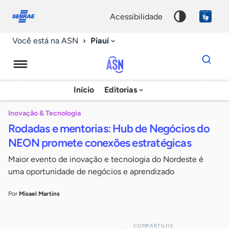
Fale
Acessibilidade
conosco
0
acessibilidade
9
Piauí
Você está na ASN
Dados
para
busca
Agência
Início
Editorias
Palavra
Sebrae
chave
de
Inovação & Tecnologia
Rodadas e mentorias: Hub de Negócios do
Notícias
NEON promete conexões estratégicas
Maior evento de inovação e tecnologia do Nordeste é
uma oportunidade de negócios e aprendizado
Por
Misael Martins
COMPARTILHE