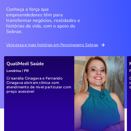
Conheça a força que
empreendedores têm para
transformar negócios, realidades e
histórias de vida, com o apoio do
Sebrae.
Veja essa e mais histórias em Personagens Sebrae
QualiMedi Saúde
Londrina / PR
P
Crisanália Cinagava e Fernando
Cinagava abriram clínica com
atendimento de nível particular com
preço acessível