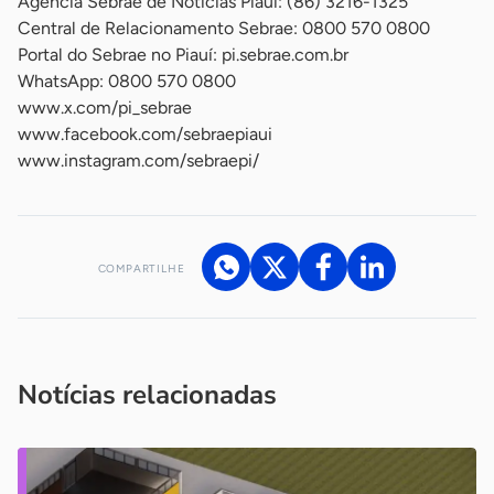
Agência Sebrae de Notícias Piauí: (86) 3216-1325
Central de Relacionamento Sebrae: 0800 570 0800
Portal do Sebrae no Piauí: pi.sebrae.com.br
WhatsApp: 0800 570 0800
www.x.com/pi_sebrae
www.facebook.com/sebraepiaui
www.instagram.com/sebraepi/
COMPARTILHE
Acesse nossos canais de atendimento
Ficou com alguma dúvida?
.
Se
você é um profissional da imprensa, entre em contato pelo
imprensa@sebrae.com.br
fale com a ASN em cada UF
ou
Notícias relacionadas