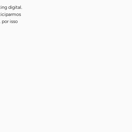
ng digital.
ticiparmos
 por isso