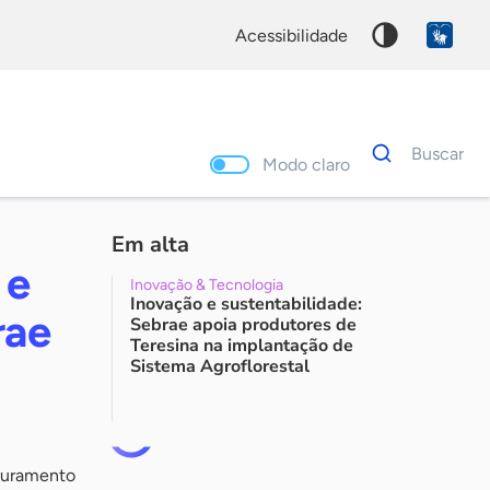
acessibilidade
Dados
Buscar
para
Modo claro
busca
Palavra
chave
Em alta
 e
Inovação & Tecnologia
Inovação e sustentabilidade:
rae
Sebrae apoia produtores de
Teresina na implantação de
Sistema Agroflorestal
aturamento