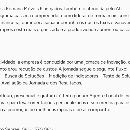
resa Romana Móveis Planejados, também é atendida pelo ALI
ograma passei a compreender como liderar de forma mais consi
nanceira, comecei a separar certinho os custos fixos e variávei
mpresa está mais organizada e a produtividade aumentou basta
ividade, a empresa é conduzida por uma jornada de inovação,
o e/ou redução de custos. A jornada segue o seguinte fluxo:
– Busca de Soluções – Medição de Indicadores – Teste da Sol
 Avaliação da Jornada e dos Resultados.
ínuo, presencial e gratuito, é feito por um Agente Local de I
brae para levar orientações personalizadas e sob medida para o
 a promoção de melhorias rápidas e de alto impacto.
nto Sebrae: 0800 570 0800