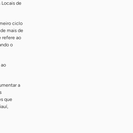
 Locais de
meiro ciclo
 de mais de
 refere ao
ando o
 ao
umentar a
s
es que
auí,