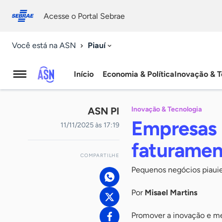
Fale
Acessibilidade
conosco
0
Acesse o Portal Sebrae
9
Piauí
Você está na ASN
Início
Economia & Política
Inovação & T
Agência
Sebrae
ASN PI
Inovação & Tecnologia
de
Empresas 
11/11/2025 às 17:19
Notícias
faturamen
COMPARTILHE
Pequenos negócios piauie
Por
Misael Martins
Promover a inovação e me