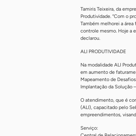
Tamiris Teixeira, da emp
Produtividade. “Com o pr
Também melhorei a área fi
controle mesmo. Hoje a e
declarou.
ALI PRODUTIVIDADE
Na modalidade ALI Produt
em aumento de faturament
Mapeamento de Desafios 
Implantação da Solução –
O atendimento, que é cont
(ALI), capacitado pelo Se
empreendimentos, visando
Serviço:
Central de Relacioname