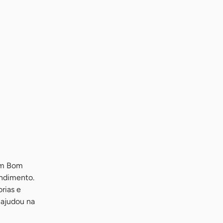
em Bom
endimento.
rias e
 ajudou na