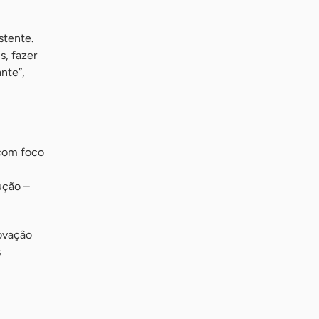
stente.
s, fazer
nte”,
 com foco
ução –
novação
s