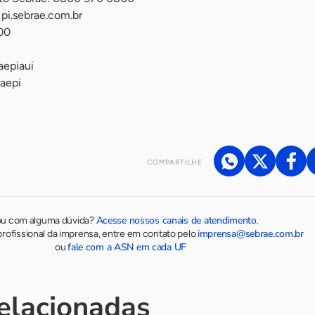
 pi.sebrae.com.br
00
epiaui
aepi
COMPARTILHE
Acesse nossos canais de atendimento
ou com alguma dúvida?
.
imprensa@sebrae.com.br
rofissional da imprensa, entre em contato pelo
fale com a ASN em cada UF
ou
relacionadas