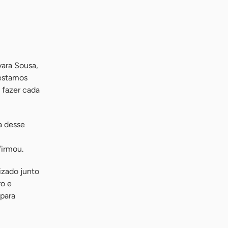
ara Sousa,
 estamos
 fazer cada
a desse
firmou.
izado junto
ro e
 para