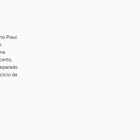
o Piauí.
m
 na
certo,
reparado
cício da