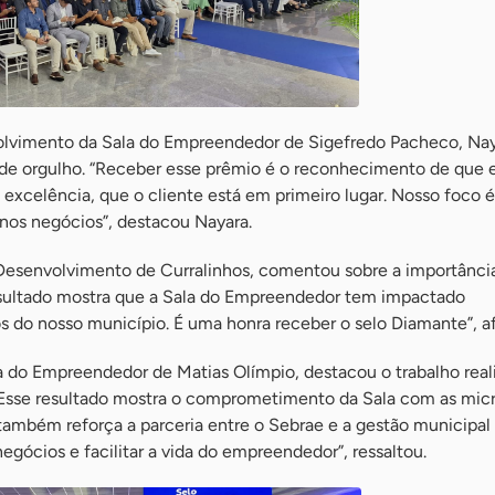
olvimento da Sala do Empreendedor de Sigefredo Pacheco, Nay
de orgulho. “Receber esse prêmio é o reconhecimento de que
xcelência, que o cliente está em primeiro lugar. Nosso foco é
nos negócios”, destacou Nayara.
Desenvolvimento de Curralinhos, comentou sobre a importânci
sultado mostra que a Sala do Empreendedor tem impactado
s do nosso município. É uma honra receber o selo Diamante”, a
a do Empreendedor de Matias Olímpio, destacou o trabalho real
Esse resultado mostra o comprometimento da Sala com as mic
também reforça a parceria entre o Sebrae e a gestão municipal
gócios e facilitar a vida do empreendedor”, ressaltou.