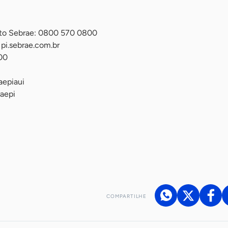
nto Sebrae: 0800 570 0800
 pi.sebrae.com.br
00
epiaui
aepi
COMPARTILHE