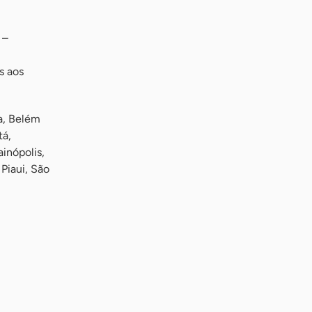
 –
m
s aos
a, Belém
tá,
ainópolis,
 Piaui, São