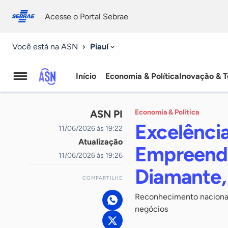
Fale
Acessibilidade
conosco
0
Acesse o Portal Sebrae
9
Piauí
Você está na ASN
Início
Economia & Política
Inovação & T
Agência
Sebrae
ASN PI
Economia & Política
de
Excelênci
11/06/2026 às 19:22
Atualização
Notícias
Empreende
11/06/2026 às 19:26
Diamante, 
COMPARTILHE
Reconhecimento nacional
negócios