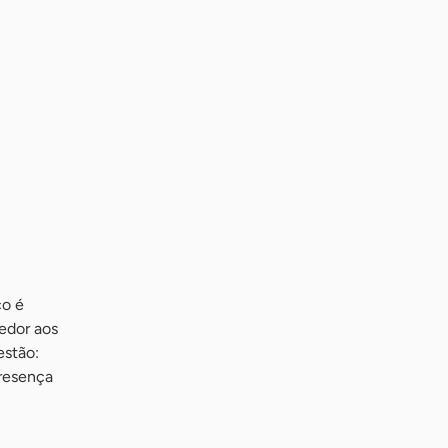
co é
edor aos
estão:
presença