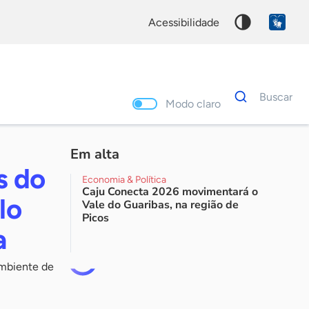
acessibilidade
Dados
Buscar
para
Modo claro
busca
Palavra
chave
Em alta
s do
Economia & Política
Caju Conecta 2026 movimentará o
lo
Vale do Guaribas, na região de
Picos
a
ambiente de